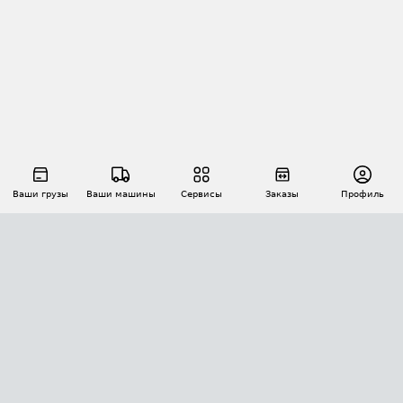
Ваши грузы
Ваши машины
Сервисы
Заказы
Профиль
АВТОМАТИЗАЦИЯ ПЕРЕВОЗОК
Площадки
Заказы
Торги
Тендеры
АТИ-Доки
GPS-мониторинг
АТИ Мессенджер
Цепочки грузов
API ATI.SU