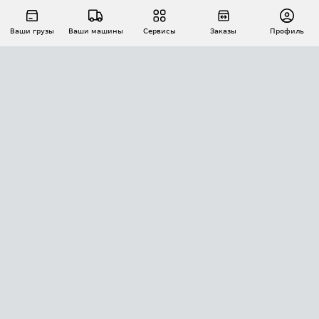
Ваши грузы
Ваши машины
Сервисы
Заказы
Профиль
АВТОМАТИЗАЦИЯ ПЕРЕВОЗОК
Площадки
Заказы
Торги
Тендеры
АТИ-Доки
GPS-мониторинг
АТИ Мессенджер
Цепочки грузов
API ATI.SU
ПОЛЕЗНОЕ
Расчет расстояний
БЕЗОПАСНОСТЬ
Академия ATI.SU
ATI.SU о безопасности
Звезды ATI.SU на вашем сайте
КОНТАКТЫ И ТАРИФЫ
Памятка по проверке контрагентов
Индекс ATI.SU FTL РФ
О системе ATI.SU
Светофор+
Средние ставки
ИНФОРМАЦИЯ
Контактная информация
Страхование