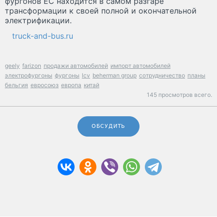
фургонов ЕС находится в самом разгаре
трансформации к своей полной и окончательной
электрификации.
truck-and-bus.ru
geely
farizon
продажи автомобилей
импорт автомобилей
электрофургоны
фургоны
lcv
beherman group
сотрудничество
планы
бельгия
евросоюз
европа
китай
145 просмотров всего.
ОБСУДИТЬ