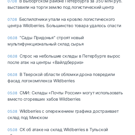
В Выборгском районе Петербурга за 350 млн руб.
07.08
выставили на торги землю под логистический центр
Беспилотники упали на кровлю логистического
07.08
центра Wildberries. Большинство товара удалось спасти
"Сады Придонья" строят новый
06.08
мультифункциональный склад сырья
Спрос на небольшие склады в Петербурге вырос
06.08
после атак на центры «Вайлдберриз»
В Тверской области обломки дрона повредили
06.08
фасад логокомплекса Wildberries
СМИ: Склады «Почты России» могут использовать
05.08
вместо сгоревших хабов Wildberries
Wildberries с опережением графика достраивает
05.08
склад под Минском
СК об атаке на склад Wildberries в Тульской
05.08