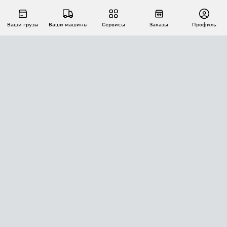
Ваши грузы
Ваши машины
Сервисы
Заказы
Профиль
АВТОМАТИЗАЦИЯ ПЕРЕВОЗОК
Площадки
Заказы
Торги
Тендеры
АТИ-Доки
GPS-мониторинг
АТИ Мессенджер
Цепочки грузов
API ATI.SU
ПОЛЕЗНОЕ
Расчет расстояний
БЕЗОПАСНОСТЬ
Академия ATI.SU
ATI.SU о безопасности
Звезды ATI.SU на вашем сайте
КОНТАКТЫ И ТАРИФЫ
Памятка по проверке контрагентов
Индекс ATI.SU FTL РФ
О системе ATI.SU
Светофор+
Средние ставки
ИНФОРМАЦИЯ
Контактная информация
Страхование