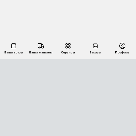
Ваши грузы
Ваши машины
Сервисы
Заказы
Профиль
АВТОМАТИЗАЦИЯ ПЕРЕВОЗОК
Площадки
Заказы
Торги
Тендеры
АТИ-Доки
GPS-мониторинг
АТИ Мессенджер
Цепочки грузов
API ATI.SU
ПОЛЕЗНОЕ
Расчет расстояний