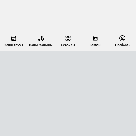
Ваши грузы
Ваши машины
Сервисы
Заказы
Профиль
АВТОМАТИЗАЦИЯ ПЕРЕВОЗОК
Площадки
Заказы
Торги
Тендеры
АТИ-Доки
GPS-мониторинг
АТИ Мессенджер
Цепочки грузов
API ATI.SU
ПОЛЕЗНОЕ
Расчет расстояний
БЕЗОПАСНОСТЬ
Академия ATI.SU