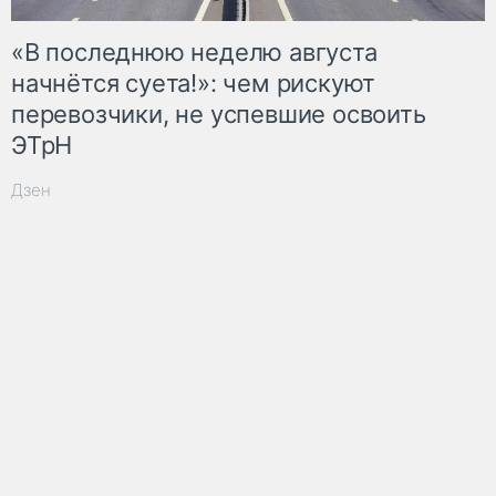
«В последнюю неделю августа
начнётся суета!»: чем рискуют
перевозчики, не успевшие освоить
ЭТрН
Дзен