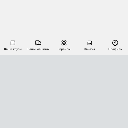
Ваши грузы
Ваши машины
Сервисы
Заказы
Профиль
АВТОМАТИЗАЦИЯ ПЕРЕВОЗОК
Площадки
Заказы
Торги
Тендеры
АТИ-Доки
GPS-мониторинг
АТИ Мессенджер
Цепочки грузов
API ATI.SU
ПОЛЕЗНОЕ
Расчет расстояний