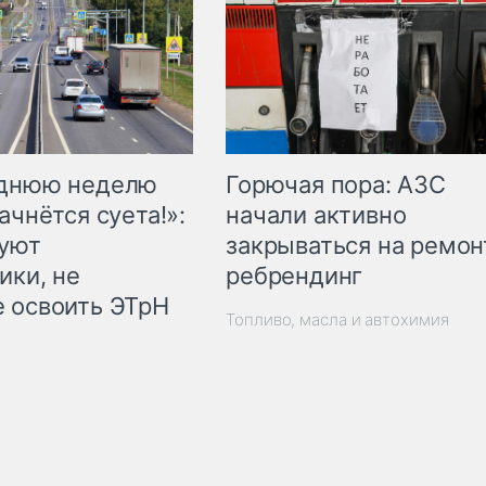
Горючая пора: АЗС
еднюю неделю
начали активно
ачнётся суета!»:
закрываться на ремон
куют
ребрендинг
ики, не
 освоить ЭТрН
Топливо, масла и автохимия