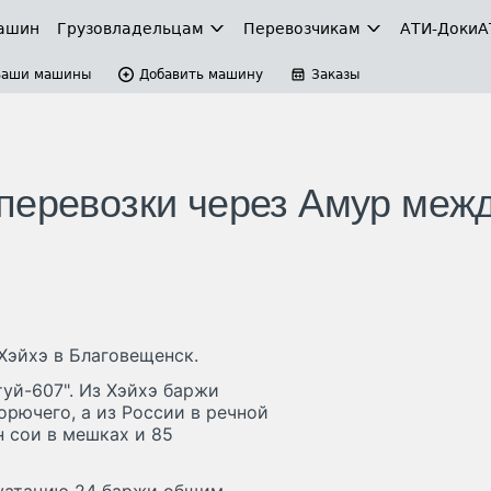
ашин
Грузовладельцам
Перевозчикам
АТИ-Доки
А
Ваши машины
Добавить машину
Заказы
перевозки через Амур меж
Хэйхэ в Благовещенск.
туй-607". Из Хэйхэ баржи
рючего, а из России в речной
н сои в мешках и 85