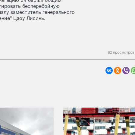
луатацию 24 баржи общим
нтировать бесперебойную
аналу заместитель генерального
ние" Цзоу Лисинь.
92 просмотров 