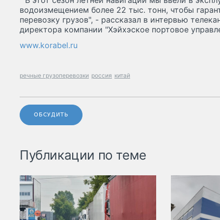
"В этот сезон летней навигации мы ввели в эксп
водоизмещением более 22 тыс. тонн, чтобы гара
перевозку грузов", - рассказал в интервью телек
директора компании "Хэйхэское портовое управле
www.korabel.ru
речные грузоперевозки
россия
китай
ОБСУДИТЬ
Публикации по теме