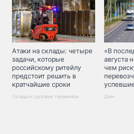
Атаки на склады: четыре
«В посл
задачи, которые
августа н
российскому ритейлу
чем рис
предстоит решить в
перевозч
кратчайшие сроки
успевшие
Склады и грузовые терминалы
Дзен