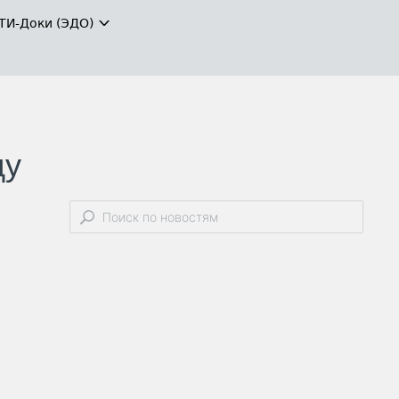
ТИ-Доки (ЭДО)
ду