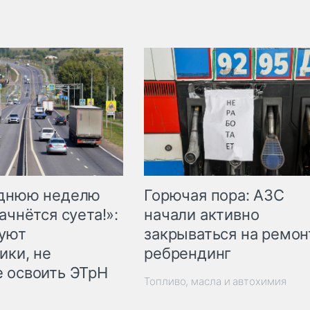
Горючая пора: АЗС
еднюю неделю
начали активно
ачнётся суета!»:
закрываться на ремон
куют
ребрендинг
ики, не
 освоить ЭТрН
Топливо, масла и автохимия