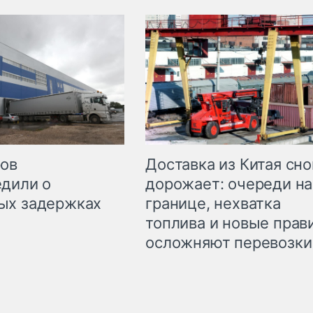
Доставка из Китая сно
ров
дорожает: очереди на
дили о
границе, нехватка
ых задержках
топлива и новые прав
осложняют перевозки