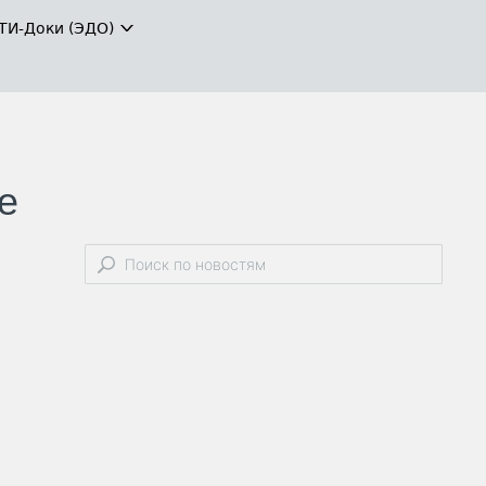
ТИ-Доки (ЭДО)
е