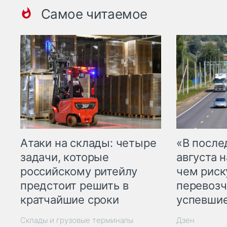
Самое читаемое
Атаки на склады: четыре
«В посл
задачи, которые
августа н
российскому ритейлу
чем рис
предстоит решить в
перевозч
кратчайшие сроки
успевшие
Склады и грузовые терминалы
Дзен