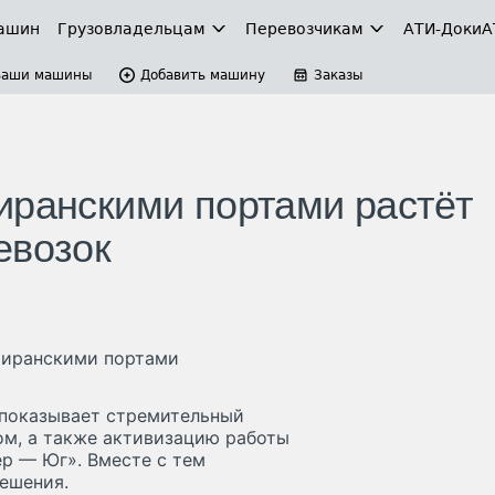
ашин
Грузовладельцам
Перевозчикам
АТИ-Доки
А
Ваши машины
Добавить машину
Заказы
иранскими портами растёт
евозок
 иранскими портами
 показывает стремительный
м, а также активизацию работы
р — Юг». Вместе с тем
ешения.