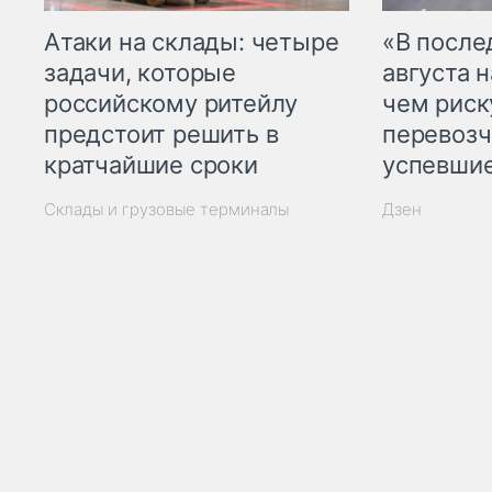
Атаки на склады: четыре
«В посл
задачи, которые
августа н
российскому ритейлу
чем рис
предстоит решить в
перевозч
кратчайшие сроки
успевшие
Склады и грузовые терминалы
Дзен