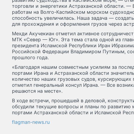
развитию судоходства в Каспийском море, — от
торговли и энергетики Астраханской области. —
работам на Волго-Каспийском морском судоходно
способность увеличилась. Наша задача — создать
для прохождения и оформления грузов через аст
Мехди Акучекиан отметил активное сотрудничест
МТК «Север — Юг». Эта тема стала одной из глав
президента Исламской Республики Иран Ибрахима
Российской Федерации Владимиром Путиным, сос
прошлого года.
«Благодаря нашим совместным усилиям за после
портами Ирана и Астраханской области значител
количество наших грузовых судов, курсирующих
отметил генеральный консул Ирана. — Все возн
решаются на месте».
В ходе встречи, прошедшей в деловой, конструкт
обсудили текущие вопросы и планы по развитию 
портами Астраханской области и Исламской Респ
flagman-news.ru