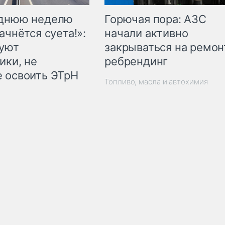
Горючая пора: АЗС
еднюю неделю
начали активно
ачнётся суета!»:
закрываться на ремон
куют
ребрендинг
ики, не
 освоить ЭТрН
Топливо, масла и автохимия