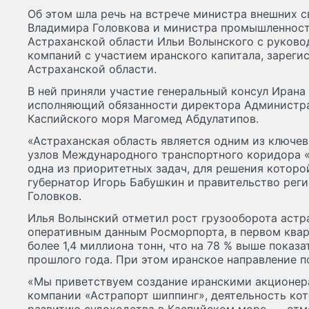
Об этом шла речь на встрече министра внешних с
Владимира Головкова и министра промышленности
Астраханской области Ильи Волынского с руков
компаний с участием иранского капитала, зарег
Астраханской области.
В ней приняли участие генеральный консул Ирана
исполняющий обязанности директора Администр
Каспийского моря Магомед Абдулатипов.
«Астраханская область является одним из ключе
узлов Международного транспортного коридора «
одна из приоритетных задач, для решения которо
губернатор Игорь Бабушкин и правительство рег
Головков.
Илья Волынский отметил рост грузооборота астра
оперативным данным Росморпорта, в первом квар
более 1,4 миллиона тонн, что на 78 % выше показ
прошлого года. При этом иранское направление 
«Мы приветствуем создание иранскими акционер
компании «Астрапорт шиппинг», деятельность ко