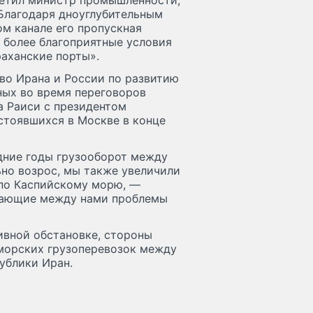
метил министр промышленности,
 Благодаря дноуглубительным
м канале его пропускная
 более благоприятные условия
раханские порты».
во Ирана и России по развитию
ных во время переговоров
 Раиси с президентом
тоявшихся в Москве в конце
дние годы грузооборот между
ьно возрос, мы также увеличили
 по Каспийскому морю, —
икающие между нами проблемы
ивной обстановке, стороны
морских грузоперевозок между
ублики Иран.