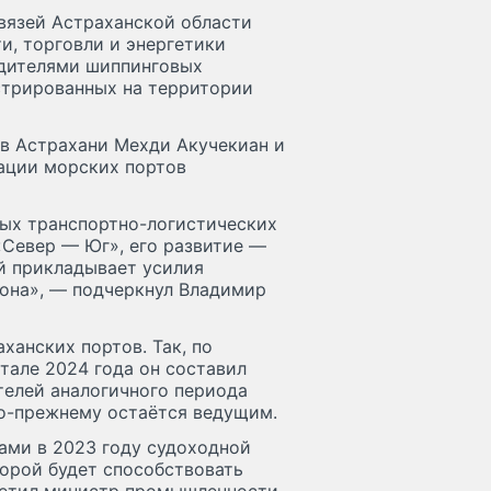
вязей Астраханской области
, торговли и энергетики
одителями шиппинговых
истрированных на территории
 в Астрахани Мехди Акучекиан и
ации морских портов
вых транспортно-логистических
Север — Юг», его развитие —
й прикладывает усилия
иона», — подчеркнул Владимир
ханских портов. Так, по
тале 2024 года он составил
ателей аналогичного периода
по-прежнему остаётся ведущим.
ами в 2023 году судоходной
торой будет способствовать