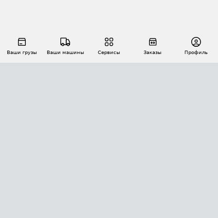
Ваши грузы
Ваши машины
Сервисы
Заказы
Профиль
АВТОМАТИЗАЦИЯ ПЕРЕВОЗОК
Площадки
Заказы
Торги
Тендеры
АТИ-Доки
GPS-мониторинг
АТИ Мессенджер
Цепочки грузов
API ATI.SU
ПОЛЕЗНОЕ
Расчет расстояний
БЕЗОПАСНОСТЬ
Академия ATI.SU
ATI.SU о безопасности
Звезды ATI.SU на вашем сайте
КОНТАКТЫ И ТАРИФЫ