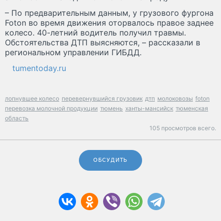
– По предварительным данным, у грузового фургона
Foton во время движения оторвалось правое заднее
колесо. 40-летний водитель получил травмы.
Обстоятельства ДТП выясняются, – рассказали в
региональном управлении ГИБДД.
tumentoday.ru
лопнувшее колесо
перевернувшийся грузовик
дтп
молоковозы
foton
перевозка молочной продукции
тюмень
ханты-мансийск
тюменская
область
105 просмотров всего.
ОБСУДИТЬ