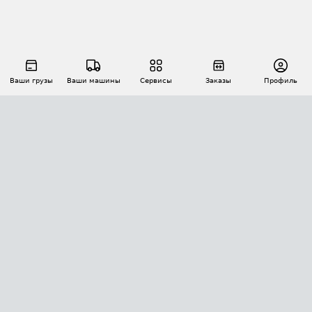
Ваши грузы
Ваши машины
Сервисы
Заказы
Профиль
АВТОМАТИЗАЦИЯ ПЕРЕВОЗОК
Площадки
Заказы
Торги
Тендеры
АТИ-Доки
GPS-мониторинг
АТИ Мессенджер
Цепочки грузов
API ATI.SU
ПОЛЕЗНОЕ
Расчет расстояний
БЕЗОПАСНОСТЬ
Академия ATI.SU
ATI.SU о безопасности
Звезды ATI.SU на вашем сайте
КОНТАКТЫ И ТАРИФЫ