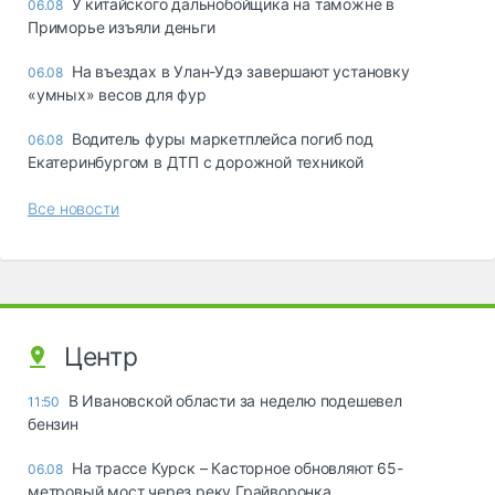
У китайского дальнобойщика на таможне в
06.08
Приморье изъяли деньги
Ha въeздax в Улaн-Удэ зaвepшaют ycтaнoвкy
06.08
«yмныx» вecoв для фyp
Водитель фуры маркетплейса погиб под
06.08
Екатеринбургом в ДТП с дорожной техникой
Все новости
Центр
В Ивановской области за неделю подешевел
11:50
бензин
На трассе Курск – Касторное обновляют 65-
06.08
метровый мост через реку Грайворонка