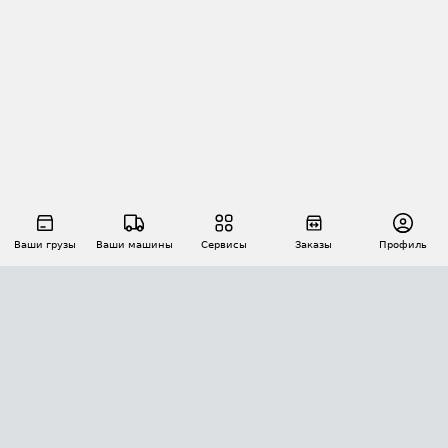
Ваши грузы
Ваши машины
Сервисы
Заказы
Профиль
АВТОМАТИЗАЦИЯ ПЕРЕВОЗОК
Площадки
Заказы
Торги
Тендеры
АТИ-Доки
GPS-мониторинг
АТИ Мессенджер
Цепочки грузов
API ATI.SU