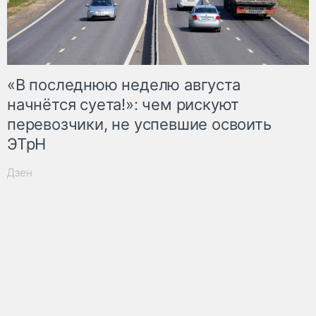
«В последнюю неделю августа
начнётся суета!»: чем рискуют
перевозчики, не успевшие освоить
ЭТрН
Дзен