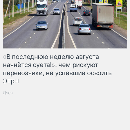
«В последнюю неделю августа
начнётся суета!»: чем рискуют
перевозчики, не успевшие освоить
ЭТрН
Дзен