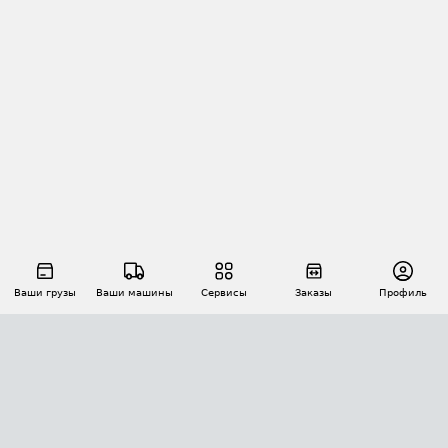
Ваши грузы
Ваши машины
Сервисы
Заказы
Профиль
АВТОМАТИЗАЦИЯ ПЕРЕВОЗОК
Площадки
Заказы
Торги
Тендеры
АТИ-Доки