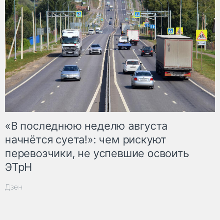
«В последнюю неделю августа
начнётся суета!»: чем рискуют
перевозчики, не успевшие освоить
ЭТрН
Дзен