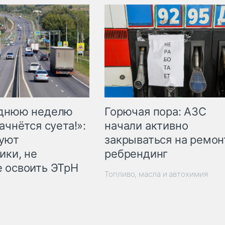
Горючая пора: АЗС
еднюю неделю
начали активно
ачнётся суета!»:
закрываться на ремон
куют
ребрендинг
ики, не
 освоить ЭТрН
Топливо, масла и автохимия