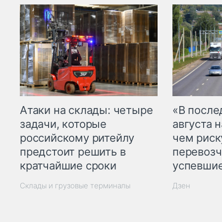
Атаки на склады: четыре
«В посл
задачи, которые
августа н
российскому ритейлу
чем рис
предстоит решить в
перевозч
кратчайшие сроки
успевшие
Склады и грузовые терминалы
Дзен