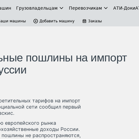
ашин
Грузовладельцам
Перевозчикам
АТИ-Доки
А
Ваши машины
Добавить машину
Заказы
льные пошлины на импорт
уссии
претительных тарифов на импорт
социальной сети сообщил первый
вскис.
ю европейского рынка
охозяйственные доходы России.
ы пошлины не распространяются,