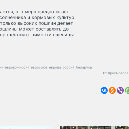
ается, что мера предполагает
дсолнечника и кормовых культур
столько высоких пошлин делает
пошлины может составлять до
0 процентам стоимости пшеницы
ии
еврокомиссия
евросоюз
европа
россия
беларусь
62 просмотров 