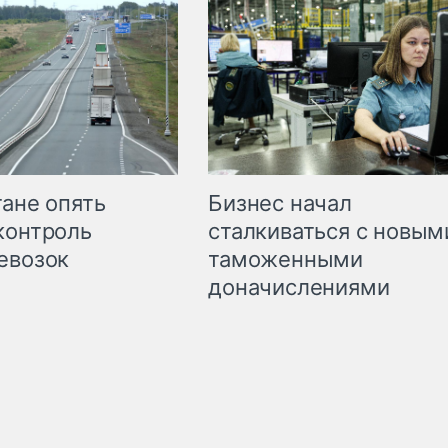
Бизнес начал
тане опять
сталкиваться с новым
контроль
таможенными
евозок
доначислениями