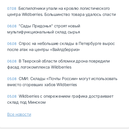
Беспилотники упали на кровлю логистического
07.08
центра Wildberries. Большинство товара удалось спасти
"Сады Придонья" строят новый
06.08
мультифункциональный склад сырья
Спрос на небольшие склады в Петербурге вырос
06.08
после атак на центры «Вайлдберриз»
В Тверской области обломки дрона повредили
06.08
фасад логокомплекса Wildberries
СМИ: Склады «Почты России» могут использовать
05.08
вместо сгоревших хабов Wildberries
Wildberries с опережением графика достраивает
05.08
склад под Минском
Все новости