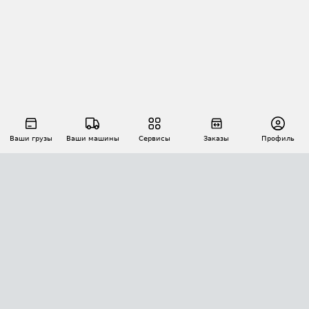
Ваши грузы
Ваши машины
Сервисы
Заказы
Профиль
АВТОМАТИЗАЦИЯ ПЕРЕВОЗОК
Площадки
Заказы
Торги
Тендеры
АТИ-Доки
GPS-мониторинг
АТИ Мессенджер
Цепочки грузов
API ATI.SU
ПОЛЕЗНОЕ