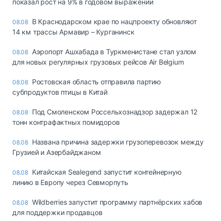
показал рост на 9% в годовом выражении
В Краснодарском крае по нацпроекту обновляют
08.08
14 км трассы Армавир – Курганинск
Аэропорт Ашхабада в Туркменистане стал узлом
08.08
для новых регулярных грузовых рейсов Air Belgium
Ростовская область отправила партию
08.08
субпродуктов птицы в Китай
Под Смоленском Россельхознадзор задержал 12
08.08
тонн контрафактных помидоров
Названа причина задержки грузоперевозок между
08.08
Грузией и Азербайджаном
Китайская Sealegend запустит контейнерную
08.08
линию в Европу через Севморпуть
Wildberries запустит программу партнёрских хабов
08.08
для поддержки продавцов