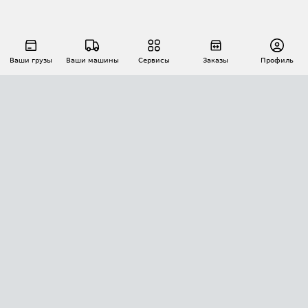
Ваши грузы
Ваши машины
Сервисы
Заказы
Профиль
АВТОМАТИЗАЦИЯ ПЕРЕВОЗОК
Площадки
Заказы
Торги
Тендеры
АТИ-Доки
GPS-мониторинг
АТИ Мессенджер
Цепочки грузов
API ATI.SU
ПОЛЕЗНОЕ
Расчет расстояний
БЕЗОПАСНОСТЬ
Академия ATI.SU
ATI.SU о безопасности
Звезды ATI.SU на вашем сайте
КОНТАКТЫ И ТАРИФЫ
Памятка по проверке контрагентов
Индекс ATI.SU FTL РФ