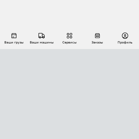
Ваши грузы
Ваши машины
Сервисы
Заказы
Профиль
АВТОМАТИЗАЦИЯ ПЕРЕВОЗОК
Площадки
Заказы
Торги
Тендеры
АТИ-Доки
GPS-мониторинг
АТИ Мессенджер
Цепочки грузов
API ATI.SU
ПОЛЕЗНОЕ
Расчет расстояний
БЕЗОПАСНОСТЬ
Академия ATI.SU