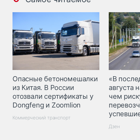
Опасные бетономешалки
«В посл
из Китая. В России
августа н
отозвали сертификаты у
чем рис
Dongfeng и Zoomlion
перевозч
успевшие
Коммерческий транспорт
Дзен