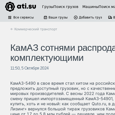
Грузы
Поиск грузов
Машины
Поиск м
Все сервисы
Ваши грузы
Добавить груз
← Коммерческий транспорт
КамАЗ сотнями распрода
комплектующими
11:50, 5 Октября 2024
КамАЗ-5490 в свое время стал хитом на российск
предложить доступный грузовик, но с качестве
мировых производителей. С весны 2022 года Кам
смену пришел импортозамещенный КамАЗ-54901, 
купить, хоть и не новый: как сообщает Quto.ru, 
Лизинг» вернулся большой тираж грузовиков Ка
цене от 1,7 до 5,8 млн рублей — дешевле, чем п