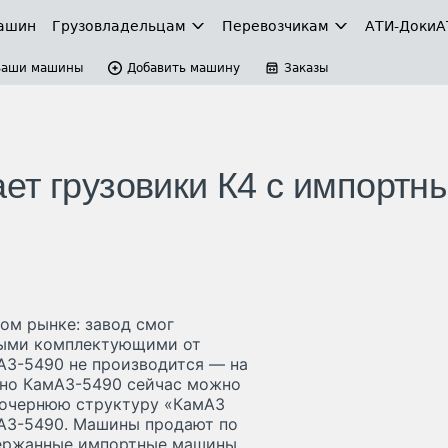
ашин
Грузовладельцам
Перевозчикам
АТИ-Доки
А
Ваши машины
Добавить машину
Заказы
ет грузовики К4 c импортн
ом рынке: завод смог
нными комплектующими от
АЗ-5490 не производится — на
но КамАЗ-5490 сейчас можно
в дочернюю структуру «КамАЗ
мАЗ-5490. Машины продают по
одержанные импортные машины.