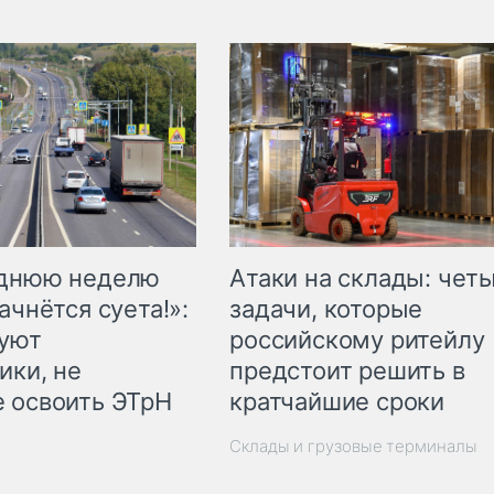
еднюю неделю
Атаки на склады: чет
ачнётся суета!»:
задачи, которые
куют
российскому ритейлу
ики, не
предстоит решить в
 освоить ЭТрН
кратчайшие сроки
Склады и грузовые терминалы