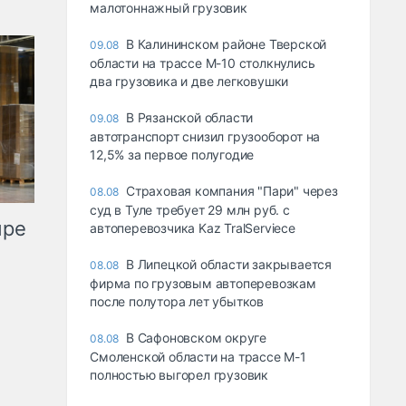
малотоннажный грузовик
В Калининском районе Тверской
09.08
области на трассе М-10 столкнулись
два грузовика и две легковушки
В Рязанской области
09.08
автотранспорт снизил грузооборот на
12,5% за первое полугодие
Страховая компания "Пари" через
08.08
суд в Туле требует 29 млн руб. с
ыре
автоперевозчика Kaz TralServiece
В Липецкой области закрывается
08.08
фирма по грузовым автоперевозкам
после полутора лет убытков
В Сафоновском округе
08.08
Смоленской области на трассе М-1
полностью выгорел грузовик