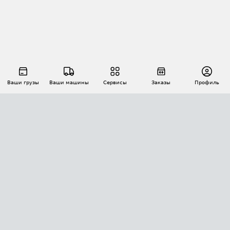
Ваши грузы
Ваши машины
Сервисы
Заказы
Профиль
АВТОМАТИЗАЦИЯ ПЕРЕВОЗОК
Площадки
Заказы
Торги
Тендеры
АТИ-Доки
GPS-мониторинг
АТИ Мессенджер
Цепочки грузов
API ATI.SU
ПОЛЕЗНОЕ
Расчет расстояний
БЕЗОПАСНОСТЬ