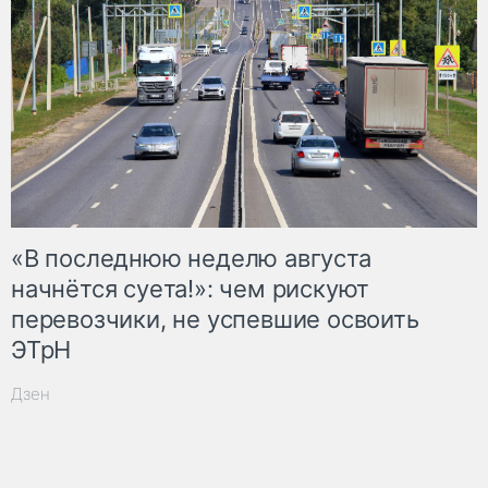
«В последнюю неделю августа
начнётся суета!»: чем рискуют
перевозчики, не успевшие освоить
ЭТрН
Дзен