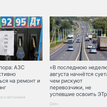
пора: АЗС
«В последнюю недел
ктивно
августа начнётся суета
ься на ремонт и
чем рискуют
инг
перевозчики, не
успевшие освоить ЭТ
ла и автохимия
Дзен