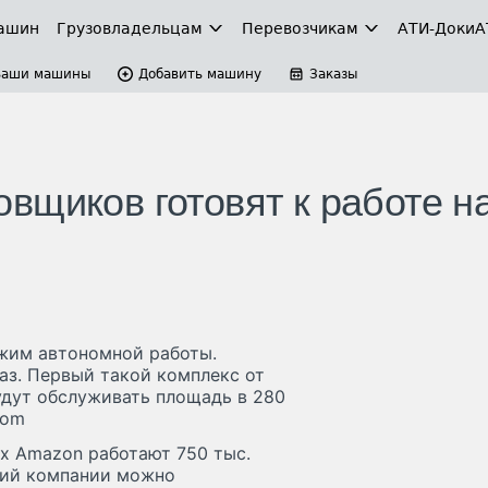
ашин
Грузовладельцам
Перевозчикам
АТИ-Доки
А
Ваши машины
Добавить машину
Заказы
вщиков готовят к работе н
жим автономной работы.
аз. Первый такой комплекс от
удут обслуживать площадь в 280
com
ах Amazon работают 750 тыс.
ний компании можно