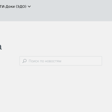
ТИ-Доки (ЭДО)
а