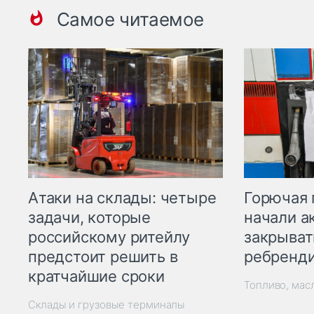
Самое читаемое
Горючая 
Атаки на склады: четыре
начали а
задачи, которые
закрыват
российскому ритейлу
ребренд
предстоит решить в
кратчайшие сроки
Топливо, мас
Склады и грузовые терминалы