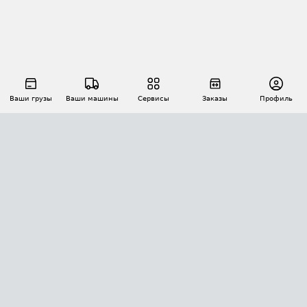
Ваши грузы
Ваши машины
Сервисы
Заказы
Профиль
АВТОМАТИЗАЦИЯ ПЕРЕВОЗОК
Площадки
Заказы
Торги
Тендеры
АТИ-Доки
GPS-мониторинг
АТИ Мессенджер
Цепочки грузов
API ATI.SU
ПОЛЕЗНОЕ
Расчет расстояний
БЕЗОПАСНОСТЬ
Академия ATI.SU