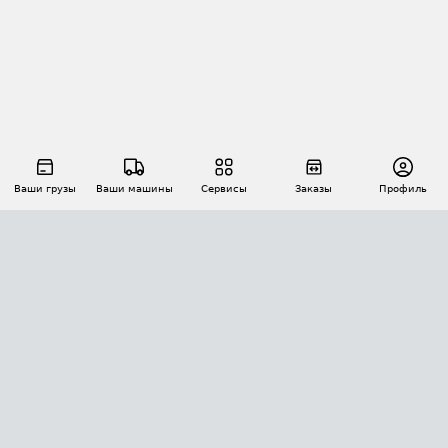
Ваши грузы
Ваши машины
Сервисы
Заказы
Профиль
АВТОМАТИЗАЦИЯ ПЕРЕВОЗОК
Площадки
Заказы
Торги
Тендеры
АТИ-Доки
GPS-мониторинг
АТИ Мессенджер
Цепочки грузов
API ATI.SU
ПОЛЕЗНОЕ