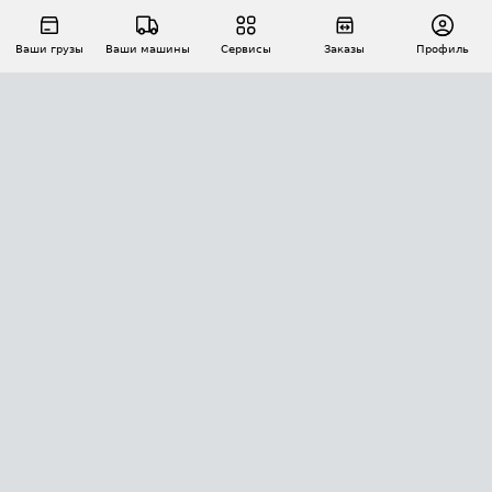
Ваши грузы
Ваши машины
Сервисы
Заказы
Профиль
АВТОМАТИЗАЦИЯ ПЕРЕВОЗОК
Площадки
Заказы
Торги
Тендеры
АТИ-Доки
GPS-мониторинг
АТИ Мессенджер
Цепочки грузов
API ATI.SU
ПОЛЕЗНОЕ
Расчет расстояний
БЕЗОПАСНОСТЬ
Академия ATI.SU
ATI.SU о безопасности
Звезды ATI.SU на вашем сайте
КОНТАКТЫ И ТАРИФЫ
Памятка по проверке контрагентов
Индекс ATI.SU FTL РФ
О системе ATI.SU
Светофор+
Средние ставки
ИНФОРМАЦИЯ
Контактная информация
Страхование