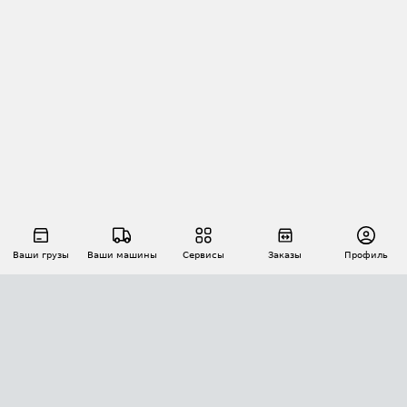
Ваши грузы
Ваши машины
Сервисы
Заказы
Профиль
АВТОМАТИЗАЦИЯ ПЕРЕВОЗОК
Площадки
Заказы
Торги
Тендеры
АТИ-Доки