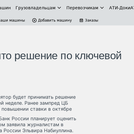
ашин
Грузовладельцам
Перевозчикам
АТИ-Доки
А
Ваши машины
Добавить машину
Заказы
то решение по ключевой
лятор будет принимать решение
й неделе. Ранее зампред ЦБ
 повышении ставки в октябре
Банк России планирует оценить
том заявила журналистам в
а России Эльвира Набиуллина.