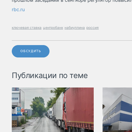
прошлом заседании в сентябре регулятор повысил е
rbc.ru
ключевая ставка
центробанк
набиуллина
россия
ОБСУДИТЬ
Публикации по теме