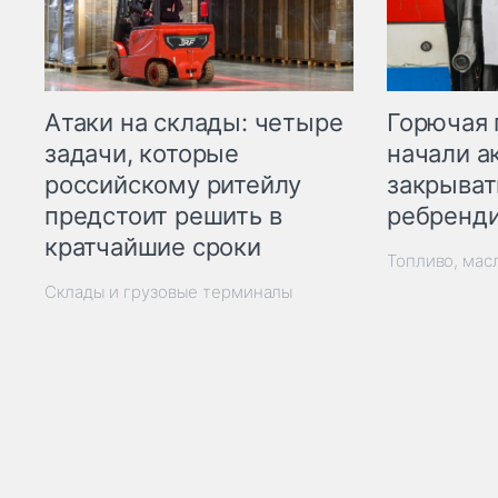
Горючая 
Атаки на склады: четыре
начали а
задачи, которые
закрыват
российскому ритейлу
ребренд
предстоит решить в
кратчайшие сроки
Топливо, мас
Склады и грузовые терминалы