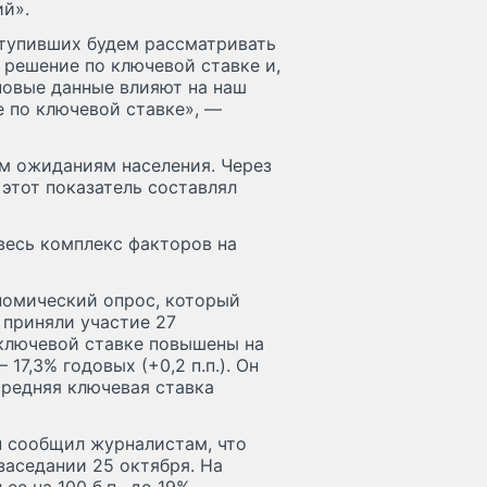
ий».
ступивших будем рассматривать
 решение по ключевой ставке и,
новые данные влияют на наш
е по ключевой ставке», —
м ожиданиям населения. Через
 этот показатель составлял
весь комплекс факторов на
номический опрос, который
м приняли участие 27
ключевой ставке повышены на
17,3% годовых (+0,2 п.п.). Он
средняя ключевая ставка
н сообщил журналистам, что
заседании 25 октября. На