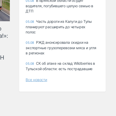
В Брянской области осудят
05.08
водителя, погубившего целую семью в
ДТП
Часть дороги из Калуги до Тулы
05.08
планируют расширить до четырех
ю
полос
!»:
РЖД анонсировала скидки на
05.08
экспортные грузоперевозки мяса и угля
в регионах
рН
СК об атаке на склад Wildberries в
05.08
Тульской области: есть пострадавшие
Все новости