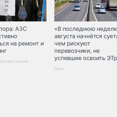
пора: АЗС
«В последнюю недел
ктивно
августа начнётся суета
ься на ремонт и
чем рискуют
инг
перевозчики, не
успевшие освоить ЭТ
ла и автохимия
Дзен