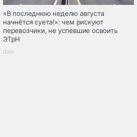
«В последнюю неделю августа
начнётся суета!»: чем рискуют
перевозчики, не успевшие освоить
ЭТрН
Дзен