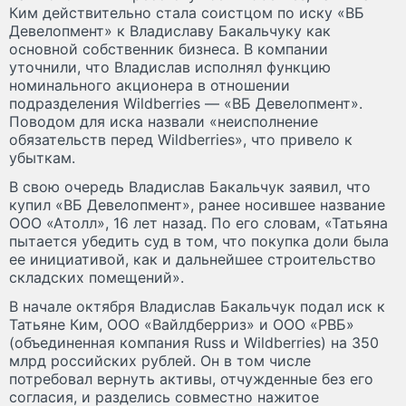
Ким действительно стала соистцом по иску «ВБ
Девелопмент» к Владиславу Бакальчуку как
основной собственник бизнеса. В компании
уточнили, что Владислав исполнял функцию
номинального акционера в отношении
подразделения Wildberries — «ВБ Девелопмент».
Поводом для иска назвали «неисполнение
обязательств перед Wildberries», что привело к
убыткам.
В свою очередь Владислав Бакальчук заявил, что
купил «ВБ Девелопмент», ранее носившее название
ООО «Атолл», 16 лет назад. По его словам, «Татьяна
пытается убедить суд в том, что покупка доли была
ее инициативой, как и дальнейшее строительство
складских помещений».
В начале октября Владислав Бакальчук подал иск к
Татьяне Ким, ООО «Вайлдберриз» и ООО «РВБ»
(объединенная компания Russ и Wildberries) на 350
млрд российских рублей. Он в том числе
потребовал вернуть активы, отчужденные без его
согласия, и разделись совместно нажитое