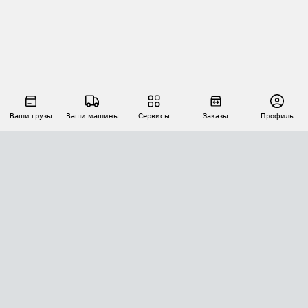
Ваши грузы
Ваши машины
Сервисы
Заказы
Профиль
АВТОМАТИЗАЦИЯ ПЕРЕВОЗОК
Площадки
Заказы
Торги
Тендеры
АТИ-Доки
GPS-мониторинг
АТИ Мессенджер
Цепочки грузов
API ATI.SU
ПОЛЕЗНОЕ
Расчет расстояний