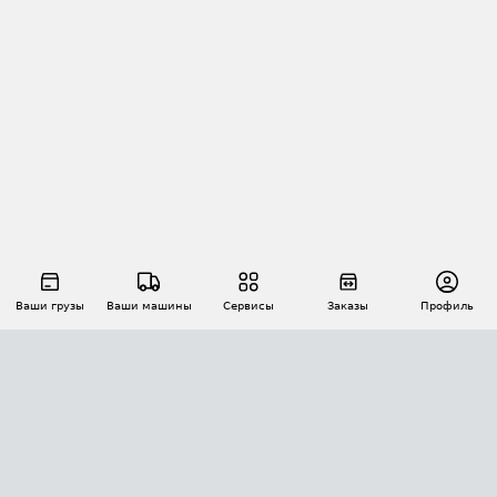
Ваши грузы
Ваши машины
Сервисы
Заказы
Профиль
АВТОМАТИЗАЦИЯ ПЕРЕВОЗОК
Площадки
Заказы
Торги
Тендеры
АТИ-Доки
GPS-мониторинг
АТИ Мессенджер
Цепочки грузов