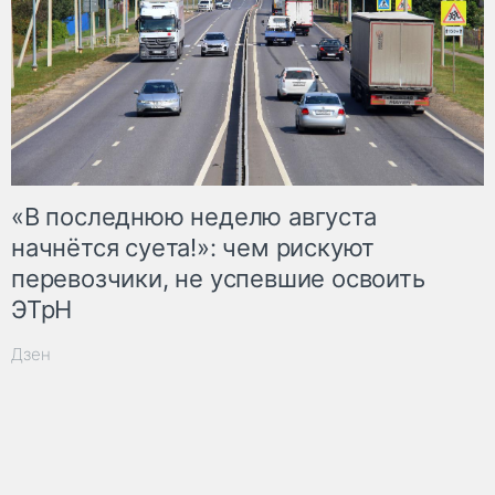
«В последнюю неделю августа
начнётся суета!»: чем рискуют
перевозчики, не успевшие освоить
ЭТрН
Дзен