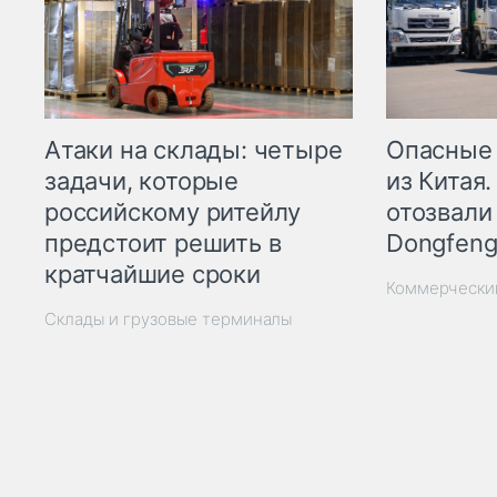
Опасные
Атаки на склады: четыре
из Китая.
задачи, которые
отозвали
российскому ритейлу
Dongfeng
предстоит решить в
кратчайшие сроки
Коммерчески
Склады и грузовые терминалы