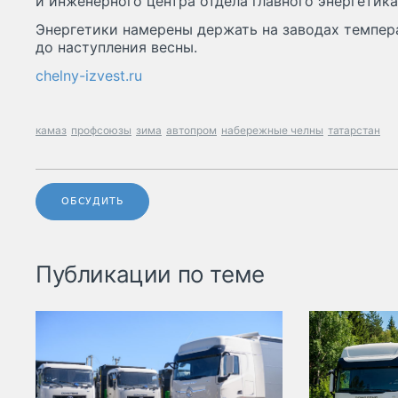
и инженерного центра отдела главного энергетика
Энергетики намерены держать на заводах темпера
до наступления весны.
chelny-izvest.ru
камаз
профсоюзы
зима
автопром
набережные челны
татарстан
ОБСУДИТЬ
Публикации по теме