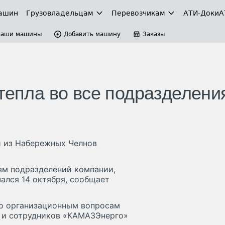
ашин
Грузовладельцам
Перевозчикам
АТИ-Доки
А
Ваши машины
Добавить машину
Заказы
тепла во все подразделени
и из Набережных Челнов
ям подразделений компании,
чался 14 октября, сообщает
о организационным вопросам
й и сотрудников «КАМАЗЭнерго»