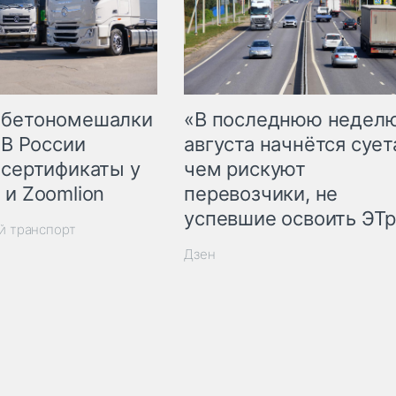
 бетономешалки
«В последнюю недел
 В России
августа начнётся суета
 сертификаты у
чем рискуют
 и Zoomlion
перевозчики, не
успевшие освоить ЭТ
й транспорт
Дзен