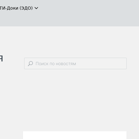
ТИ-Доки (ЭДО)
я