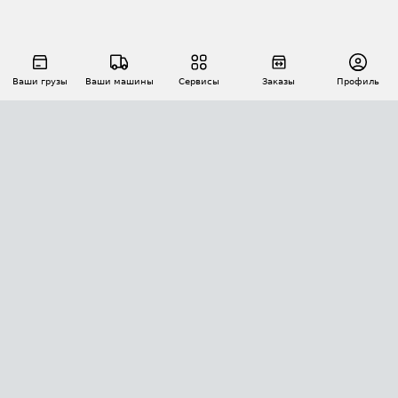
Ваши грузы
Ваши машины
Сервисы
Заказы
Профиль
АВТОМАТИЗАЦИЯ ПЕРЕВОЗОК
Площадки
Заказы
Торги
Тендеры
АТИ-Доки
GPS-мониторинг
АТИ Мессенджер
Цепочки грузов
API ATI.SU
ПОЛЕЗНОЕ
Расчет расстояний
БЕЗОПАСНОСТЬ
Академия ATI.SU
ATI.SU о безопасности
Звезды ATI.SU на вашем сайте
КОНТАКТЫ И ТАРИФЫ
Памятка по проверке контрагентов
Индекс ATI.SU FTL РФ