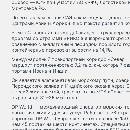
«Север — Юг» при участии АО «РЖД Логистика» и 
Минтранса РФ.
По его словам, «роль ОАЭ как международного ха
центрами Азии и Африки, в контексте развития к
Роман Старовойт также добавил, что грузоперев
дорогам со странами БРИКС в январе-сентябре 20
сравнению с аналогичным периодом прошлого года
контейнерные перевозки выросли на 14,1%.
Международный транспортный коридор «Север 
маршрут протяженностью 7,2 тыс. км, который св
портами Ирана и Индии.
Он является альтернативой морскому пути, соед
Персидского залива и Индийского океана через С
российских властей, грузопоток по МТК «Север 
вырасти до 32‒35 млн тонн.
DP World — международный оператор морских те
логистических и других услуг. Работает в 78 стр
торговли. DP World управляет сетью из более 150
чем 45 портах на шести континентах. Специализи