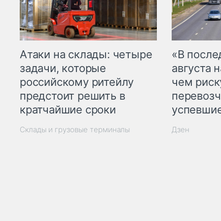
Атаки на склады: четыре
«В посл
задачи, которые
августа н
российскому ритейлу
чем рис
предстоит решить в
перевозч
кратчайшие сроки
успевшие
Склады и грузовые терминалы
Дзен