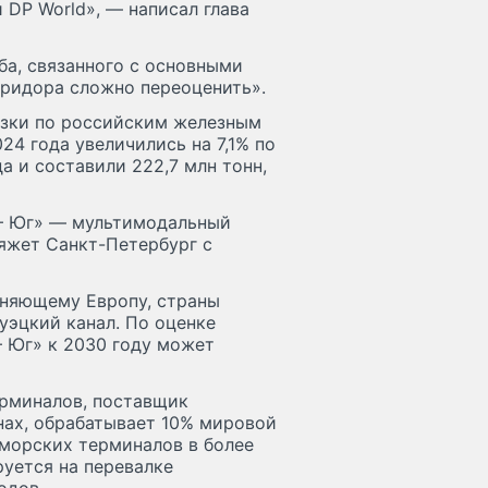
DP World», — написал глава
ба, связанного с основными
оридора сложно переоценить».
озки по российским железным
24 года увеличились на 7,1% по
 и составили 222,7 млн тонн,
— Юг» — мультимодальный
яжет Санкт-Петербург с
иняющему Европу, страны
уэцкий канал. По оценке
— Юг» к 2030 году может
рминалов, поставщик
анах, обрабатывает 10% мировой
 морских терминалов в более
руется на перевалке