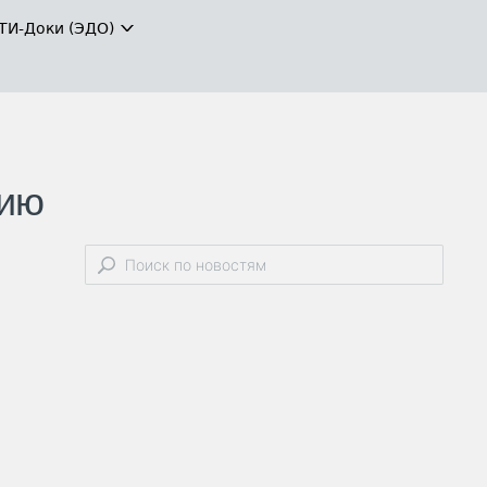
ТИ-Доки (ЭДО)
сию