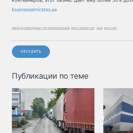
контейнеров, этот бизнес дает ему более 50% дох
businessemirates.ae
международные грузоперевозки
мтк север-юг
оаэ
россия
ОБСУДИТЬ
Публикации по теме