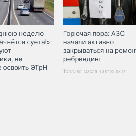
Горючая пора: АЗС
еднюю неделю
начали активно
ачнётся суета!»:
закрываться на ремон
куют
ребрендинг
ики, не
 освоить ЭТрН
Топливо, масла и автохимия