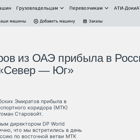
ашин
Грузовладельцам
Перевозчикам
АТИ-Доки
А
Ваши машины
Добавить машину
Заказы
ров из ОАЭ прибыла в Рос
 «Север — Юг»
бских Эмиратов прибыла в
спортного коридора (МТК)
Роман Старовойт.
ным директором DP World
чно, что мы встретились в день
оссию по восточной ветви МТК