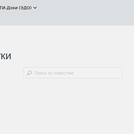
ТИ-Доки (ЭДО)
тки