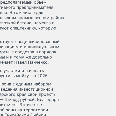
 Предполагаемый объём
тивного предпринимателя,
вно. В том числе для
рильском промышленном районе
возкой бетона, цемента и
вуют спецтехнику, которую
тствует специализированный
анизациям и индивидуальным
ортные средства в порядок
мы и к тому же довольно
мечает Павел Панченко.
 участки и начинать
устить мойку – в 2026.
 зона с единым набором
 ведения инвестиционной
ярского края свои проекты
— 4 млрд рублей. Благодаря
их мест. В качестве
ой зоны на территории
ия Енисейской Сибири.