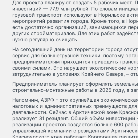
Для проекта планируют создать 5 рабочих мест.
инвестиций — 77,9 млн рублей. По словам инициа
грузовой транспорт используют в Норильске акти
мероприятий развития города. Кроме того, в Но
есть достаточно организаций, занимающихся пере
других стройматериалов. Для этих работ задейст
нужно регулярно очищать.
На сегодняшний день на территории города отсу
сервис для большегрузной техники, поэтому орг
предпринимателям приходится приводить трансп
своими силами. Это нарушает экологические нор
затруднительно в условиях Крайнего Севера, – от
Предприниматель планирует оформлять земельные
строительно-монтажные работы в 2025 году, а зап
Напомним, АЗРФ – это крупнейшая экономическая
налоговых и административных преимуществ для
деятельности. Сейчас в Арктической зоне Красно
реализует 31 резидент. Общий объём инвестиций 
реализации проектов создается больше 600 рабоч
управляющей компании с резидентами Арктическ
Красноярского края работает Корпорация развит