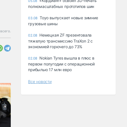
«Кордиант» освоил 3D-печать
05.08
полномасштабных прототипов шин
Toyo выпускает новые зимние
03.08
грузовые шины
 всего.
Немецкая ZF презентовала
02.08
тяжелую трансмиссию TraXon 2 с
экономией горючего до 73%
Nokian Tyres вышла в плюс в
02.08
первом полугодии с операционной
прибылью 17 млн евро
Все новости