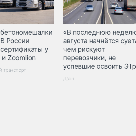
 бетономешалки
«В последнюю недел
 В России
августа начнётся суета
 сертификаты у
чем рискуют
 и Zoomlion
перевозчики, не
успевшие освоить ЭТ
й транспорт
Дзен