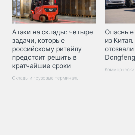
Опасные
Атаки на склады: четыре
из Китая.
задачи, которые
отозвали
российскому ритейлу
Dongfeng
предстоит решить в
кратчайшие сроки
Коммерчески
Склады и грузовые терминалы