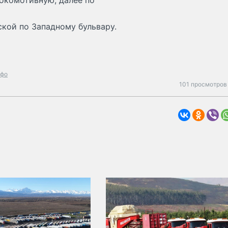
Локомотивную, далее по
кой по Западному бульвару.
фо
101 просмотров 