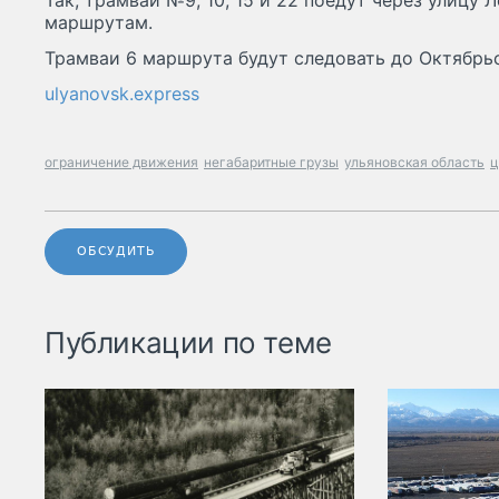
Так, трамваи №9, 10, 15 и 22 поедут через улицу 
маршрутам.
Трамваи 6 маршрута будут следовать до Октябрьс
ulyanovsk.express
ограничение движения
негабаритные грузы
ульяновская область
ц
ОБСУДИТЬ
Публикации по теме