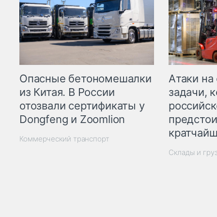
Опасные бетономешалки
Атаки на
из Китая. В России
задачи, 
отозвали сертификаты у
российск
Dongfeng и Zoomlion
предстои
кратчайш
Коммерческий транспорт
Склады и гру