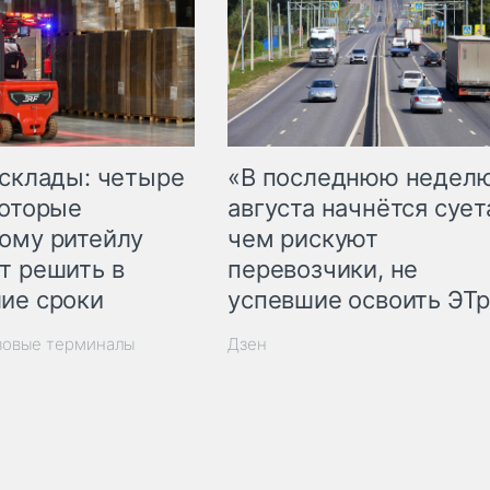
 склады: четыре
«В последнюю недел
которые
августа начнётся суета
ому ритейлу
чем рискуют
т решить в
перевозчики, не
ие сроки
успевшие освоить ЭТ
зовые терминалы
Дзен