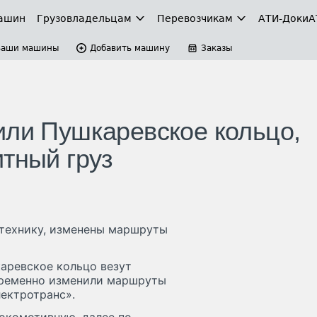
ашин
Грузовладельцам
Перевозчикам
АТИ-Доки
А
Ваши машины
Добавить машину
Заказы
или Пушкаревское кольцо,
итный груз
цтехнику, изменены маршруты
шкаревское кольцо везут
 временно изменили маршруты
лектротранс».