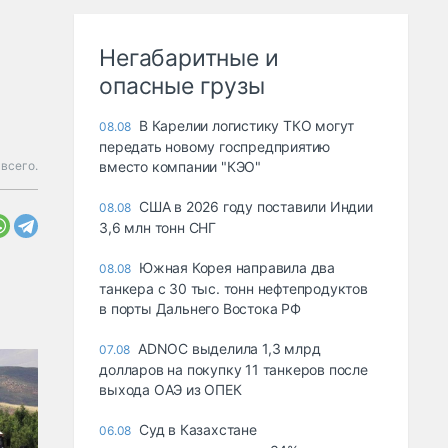
Негабаритные и
опасные грузы
В Карелии логистику ТКО могут
08.08
передать новому госпредприятию
всего.
вместо компании "КЭО"
США в 2026 году поставили Индии
08.08
3,6 млн тонн СНГ
Южная Корея направила два
08.08
танкера с 30 тыс. тонн нефтепродуктов
в порты Дальнего Востока РФ
ADNOC выделила 1,3 млрд
07.08
долларов на покупку 11 танкеров после
выхода ОАЭ из ОПЕК
Суд в Казахстане
06.08