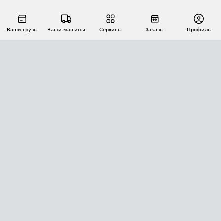
Ваши грузы
Ваши машины
Сервисы
Заказы
Профиль
АВТОМАТИЗАЦИЯ ПЕРЕВОЗОК
Площадки
Заказы
Торги
Тендеры
АТИ-Доки
GPS-мониторинг
АТИ Мессенджер
Цепочки грузов
API ATI.SU
ПОЛЕЗНОЕ
Расчет расстояний
БЕЗОПАСНОСТЬ
Академия ATI.SU
ATI.SU о безопасности
Звезды ATI.SU на вашем сайте
КОНТАКТЫ И ТАРИФЫ
Памятка по проверке контрагентов
Индекс ATI.SU FTL РФ
О системе ATI.SU
Светофор+
Средние ставки
ИНФОРМАЦИЯ