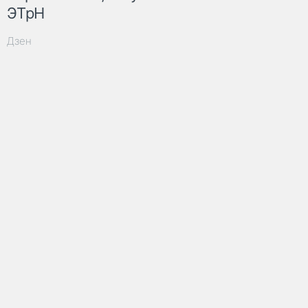
ЭТрН
Дзен