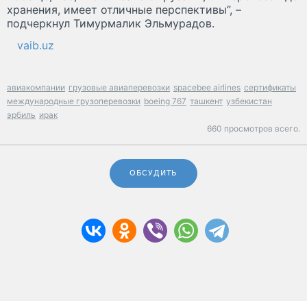
хранения, имеет отличные перспективы”, –
подчеркнул Тимурмалик Эльмурадов.
vaib.uz
авиакомпании
грузовые авиаперевозки
spacebee airlines
сертификаты
международные грузоперевозки
boeing 767
ташкент
узбекистан
эрбиль
ирак
660 просмотров всего.
ОБСУДИТЬ