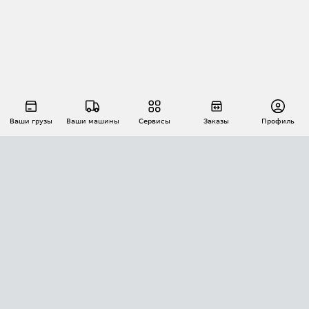
Ваши грузы
Ваши машины
Сервисы
Заказы
Профиль
АВТОМАТИЗАЦИЯ ПЕРЕВОЗОК
Площадки
Заказы
Торги
Тендеры
АТИ-Доки
GPS-мониторинг
АТИ Мессенджер
Цепочки грузов
API ATI.SU
ПОЛЕЗНОЕ
Расчет расстояний