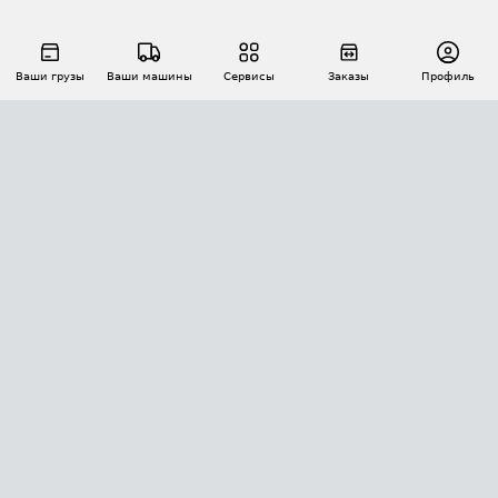
Ваши грузы
Ваши машины
Сервисы
Заказы
Профиль
АВТОМАТИЗАЦИЯ ПЕРЕВОЗОК
Площадки
Заказы
Торги
Тендеры
АТИ-Доки
GPS-мониторинг
АТИ Мессенджер
Цепочки грузов
API ATI.SU
ПОЛЕЗНОЕ
Расчет расстояний
БЕЗОПАСНОСТЬ
Академия ATI.SU
ATI.SU о безопасности
Звезды ATI.SU на вашем сайте
КОНТАКТЫ И ТАРИФЫ
Памятка по проверке контрагентов
Индекс ATI.SU FTL РФ
О системе ATI.SU
Светофор+
Средние ставки
ИНФОРМАЦИЯ