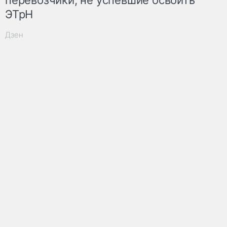
ЭТрН
Дзен