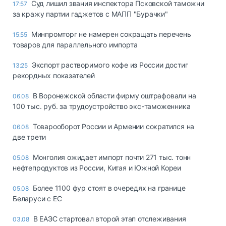
Суд лишил звания инспектора Псковской таможни
17:57
за кражу партии гаджетов с МАПП "Бурачки"
Минпромторг не намерен сокращать перечень
15:55
товаров для параллельного импорта
Экспорт растворимого кофе из России достиг
13:25
рекордных показателей
В Воронежской области фирму оштрафовали на
06.08
100 тыс. руб. за трудоустройство экс-таможенника
Товарооборот России и Армении сократился на
06.08
две трети
Монголия ожидает импорт почти 271 тыс. тонн
05.08
нефтепродуктов из России, Китая и Южной Кореи
Более 1100 фур стоят в очередях на границе
05.08
Беларуси с ЕС
В ЕАЭС стартовал второй этап отслеживания
03.08