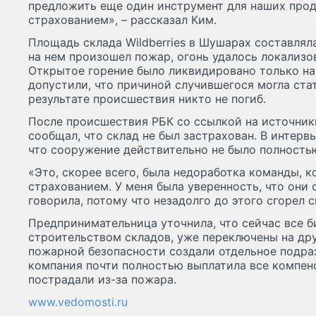
предложить еще один инструмент для наших прод
страхованием», – рассказал Ким.
Площадь склада Wildberries в Шушарах составляла 
на нем произошел пожар, огонь удалось локализов
Открытое горение было ликвидировано только н
допустили, что причиной случившегося могла ста
результате происшествия никто не погиб.
После происшествия РБК со ссылкой на источник
сообщал, что склад не был застрахован. В интер
что сооружение действительно не было полность
«Это, скорее всего, была недоработка команды, 
страхованием. У меня была уверенность, что они с
говорила, потому что незадолго до этого сгорел ск
Предпринимательница уточнила, что сейчас все б
строительством складов, уже переключены на дру
пожарной безопасности создали отдельное подраз
компания почти полностью выплатила все компен
пострадали из-за пожара.
www.vedomosti.ru