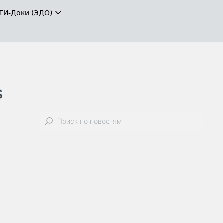
ТИ-Доки (ЭДО)
s