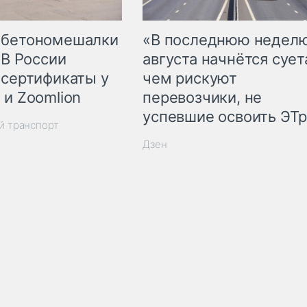
 бетономешалки
«В последнюю недел
 В России
августа начнётся суета
 сертификаты у
чем рискуют
 и Zoomlion
перевозчики, не
успевшие освоить ЭТ
й транспорт
Дзен