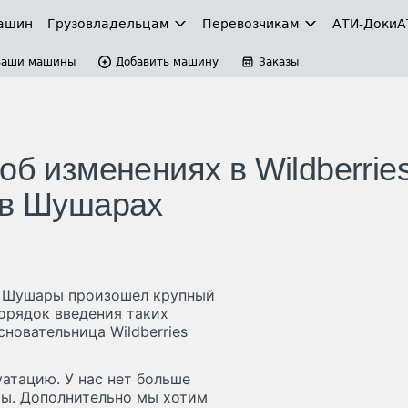
ашин
Грузовладельцам
Перевозчикам
АТИ-Доки
А
Ваши машины
Добавить машину
Заказы
об изменениях в Wildberrie
 в Шушарах
ке Шушары произошел крупный
порядок введения таких
новательница Wildberries
атацию. У нас нет больше
ты. Дополнительно мы хотим