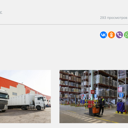
рг
293 просмотров 