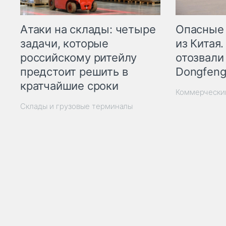
Опасные
Атаки на склады: четыре
из Китая.
задачи, которые
отозвали
российскому ритейлу
Dongfeng
предстоит решить в
кратчайшие сроки
Коммерчески
Склады и грузовые терминалы