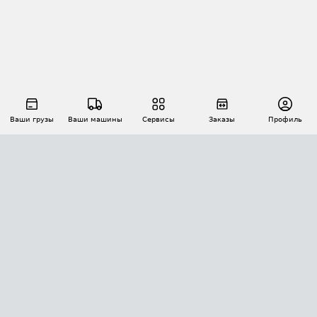
Ваши грузы
Ваши машины
Сервисы
Заказы
Профиль
АВТОМАТИЗАЦИЯ ПЕРЕВОЗОК
Площадки
Заказы
Торги
Тендеры
АТИ-Доки
GPS-мониторинг
АТИ Мессенджер
Цепочки грузов
API ATI.SU
ПОЛЕЗНОЕ
Расчет расстояний