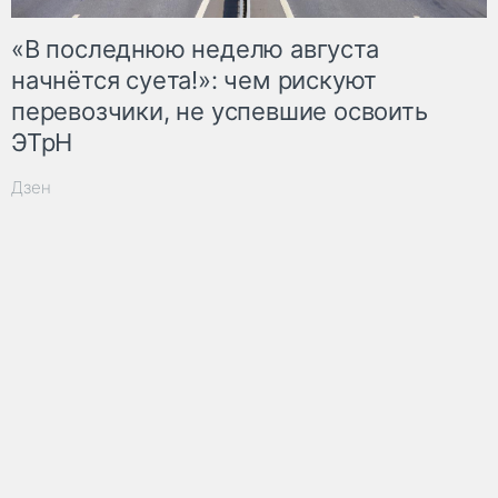
«В последнюю неделю августа
начнётся суета!»: чем рискуют
перевозчики, не успевшие освоить
ЭТрН
Дзен