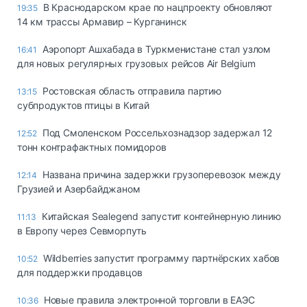
В Краснодарском крае по нацпроекту обновляют
19:35
14 км трассы Армавир – Курганинск
Аэропорт Ашхабада в Туркменистане стал узлом
16:41
для новых регулярных грузовых рейсов Air Belgium
Ростовская область отправила партию
13:15
субпродуктов птицы в Китай
Под Смоленском Россельхознадзор задержал 12
12:52
тонн контрафактных помидоров
Названа причина задержки грузоперевозок между
12:14
Грузией и Азербайджаном
Китайская Sealegend запустит контейнерную линию
11:13
в Европу через Севморпуть
Wildberries запустит программу партнёрских хабов
10:52
для поддержки продавцов
Новые правила электронной торговли в ЕАЭС
10:36