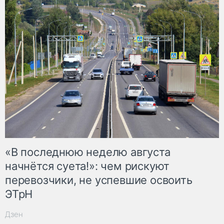
«В последнюю неделю августа
начнётся суета!»: чем рискуют
перевозчики, не успевшие освоить
ЭТрН
Дзен