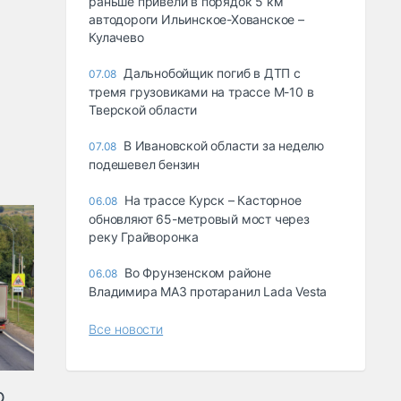
раньше привели в порядок 5 км
автодороги Ильинское-Хованское –
Кулачево
Дальнобойщик погиб в ДТП с
07.08
тремя грузовиками на трассе М-10 в
Тверской области
В Ивановской области за неделю
07.08
подешевел бензин
На трассе Курск – Касторное
06.08
обновляют 65-метровый мост через
реку Грайворонка
Во Фрунзенском районе
06.08
Владимира МАЗ протаранил Lada Vesta
Все новости
ю