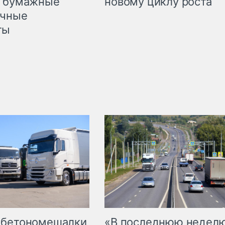
л бумажные
новому циклу роста
очные
ты
 бетономешалки
«В последнюю недел