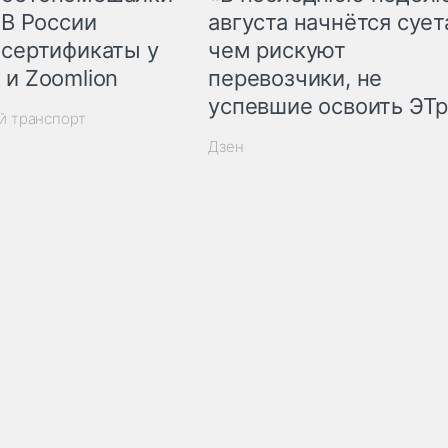
 В России
августа начнётся суета
 сертификаты у
чем рискуют
 и Zoomlion
перевозчики, не
успевшие освоить ЭТ
й транспорт
Дзен