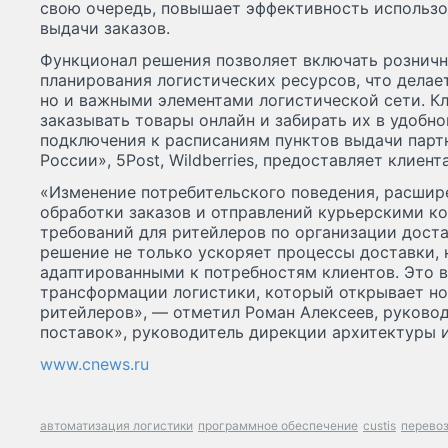
свою очередь, повышает эффективность использо
выдачи заказов.
Функционал решения позволяет включать рознич
планирования логистических ресурсов, что делае
но и важными элементами логистической сети. 
заказывать товары онлайн и забирать их в удобн
подключения к расписаниям пунктов выдачи партн
России», 5Post, Wildberries, предоставляет клиен
«Изменение потребительского поведения, расшир
обработки заказов и отправлений курьерскими к
требований для ритейлеров по организации дост
решение не только ускоряет процессы доставки, 
адаптированными к потребностям клиентов. Это 
трансформации логистики, который открывает н
ритейлеров», — отметил Роман Алексеев, руково
поставок», руководитель дирекции архитектуры и 
www.cnews.ru
автоматизация логистики
программное обеспечение
custis
перевоз