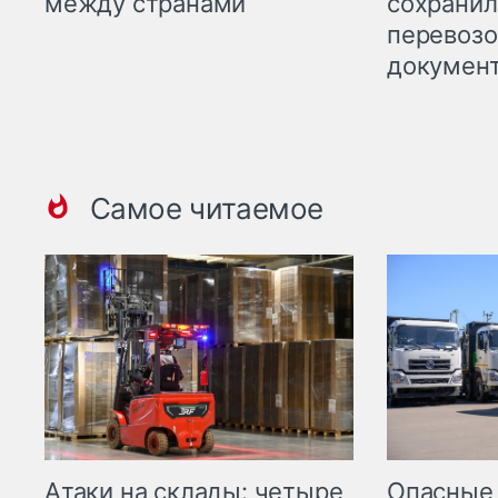
между странами
сохрани
перевоз
докумен
Самое читаемое
Опасные
Атаки на склады: четыре