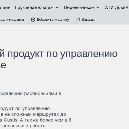
ашин
Грузовладельцам
Перевозчикам
АТИ-Доки
А
Ваши машины
Добавить машину
Заказы
й продукт по управлению
ке
управлению расписаниями в
родукт по управлению
ов на сложных маршрутах до
 Custis. А также более чем в 6
ствованных в работе