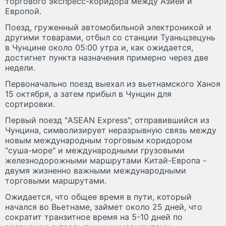
торгового экспресс-коридора между Азией и
Европой.
Поезд, груженный автомобильной электроникой и
другими товарами, отбыл со станции Туаньцзецунь
в Чунцине около 05:00 утра и, как ожидается,
достигнет пункта назначения примерно через две
недели.
Первоначально поезд выехал из вьетнамского Ханоя
15 октября, а затем прибыл в Чунцин для
сортировки.
Первый поезд "ASEAN Express", отправившийся из
Чунцина, символизирует неразрывную связь между
новым международным торговым коридором
"суша-море" и международными грузовыми
железнодорожными маршрутами Китай-Европа -
двумя жизненно важными международными
торговыми маршрутами.
Ожидается, что общее время в пути, который
начался во Вьетнаме, займет около 25 дней, что
сократит транзитное время на 5-10 дней по