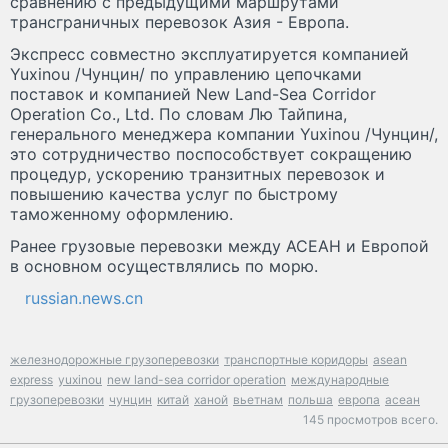
сравнению с предыдущими маршрутами
трансграничных перевозок Азия - Европа.
Экспресс совместно эксплуатируется компанией
Yuxinou /Чунцин/ по управлению цепочками
поставок и компанией New Land-Sea Corridor
Operation Co., Ltd. По словам Лю Тайпина,
генерального менеджера компании Yuxinou /Чунцин/,
это сотрудничество поспособствует сокращению
процедур, ускорению транзитных перевозок и
повышению качества услуг по быстрому
таможенному оформлению.
Ранее грузовые перевозки между АСЕАН и Европой
в основном осуществлялись по морю.
russian.news.cn
железнодорожные грузоперевозки
транспортные коридоры
asean
express
yuxinou
new land-sea corridor operation
международные
грузоперевозки
чунцин
китай
ханой
вьетнам
польша
европа
асеан
145 просмотров всего.