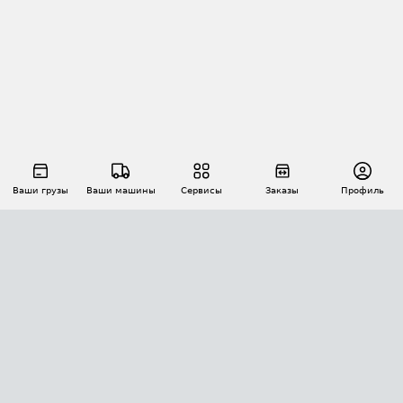
Ваши грузы
Ваши машины
Сервисы
Заказы
Профиль
АВТОМАТИЗАЦИЯ ПЕРЕВОЗОК
Площадки
Заказы
Торги
Тендеры
АТИ-Доки
GPS-мониторинг
АТИ Мессенджер
Цепочки грузов
API ATI.SU
ПОЛЕЗНОЕ