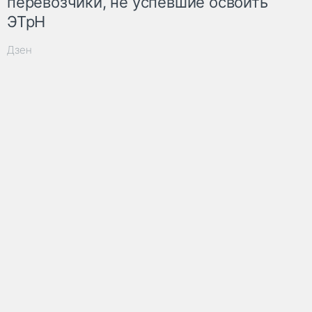
перевозчики, не успевшие освоить
ЭТрН
Дзен