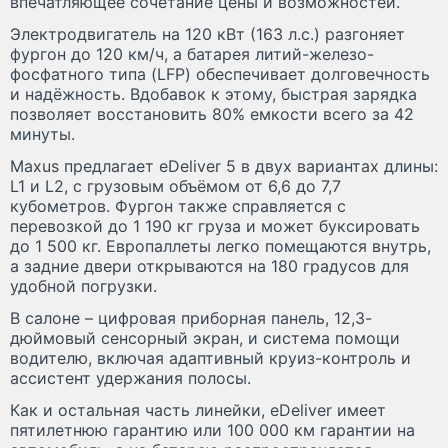
впечатляющее сочетание цены и возможностей.
Электродвигатель на 120 кВт (163 л.с.) разгоняет
фургон до 120 км/ч, а батарея литий-железо-
фосфатного типа (LFP) обеспечивает долговечность
и надёжность. Вдобавок к этому, быстрая зарядка
позволяет восстановить 80% емкости всего за 42
минуты.
Maxus предлагает eDeliver 5 в двух вариантах длины:
L1 и L2, с грузовым объёмом от 6,6 до 7,7
кубометров. Фургон также справляется с
перевозкой до 1 190 кг груза и может буксировать
до 1 500 кг. Европаллеты легко помещаются внутрь,
а задние двери открываются на 180 градусов для
удобной погрузки.
В салоне – цифровая приборная панель, 12,3-
дюймовый сенсорный экран, и система помощи
водителю, включая адаптивный круиз-контроль и
ассистент удержания полосы.
Как и остальная часть линейки, eDeliver имеет
пятилетнюю гарантию или 100 000 км гарантии на