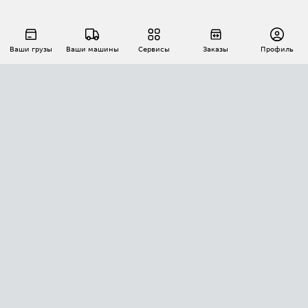
Ваши грузы
Ваши машины
Сервисы
Заказы
Профиль
АВТОМАТИЗАЦИЯ ПЕРЕВОЗОК
Площадки
Заказы
Торги
Тендеры
АТИ-Доки
GPS-мониторинг
АТИ Мессенджер
Цепочки грузов
API ATI.SU
ПОЛЕЗНОЕ
Расчет расстояний
БЕЗОПАСНОСТЬ
Академия ATI.SU
ATI.SU о безопасности
Звезды ATI.SU на вашем сайте
КОНТАКТЫ И ТАРИФЫ
Памятка по проверке контрагентов
Индекс ATI.SU FTL РФ
О системе ATI.SU
Светофор+