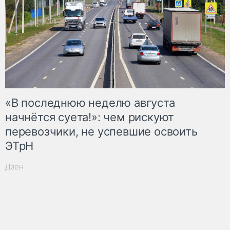
«В последнюю неделю августа
начнётся суета!»: чем рискуют
перевозчики, не успевшие освоить
ЭТрН
Дзен